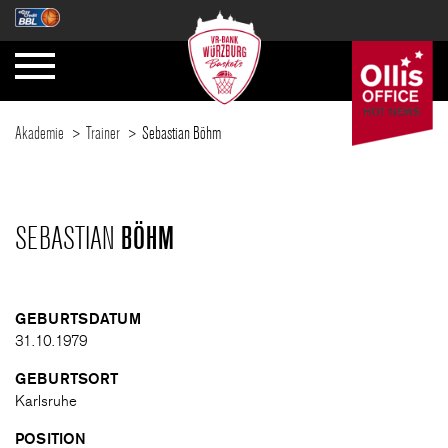
Akademie
Trainer
Sebastian Böhm
VR-BANK WÜRZBURG BASKETS AKADEMIE
SEBASTIAN
BÖHM
NEWS
GEBURTSDATUM
31.10.1979
WAS TUN WIR?
GEBURTSORT
Karlsruhe
TEAMS
POSITION