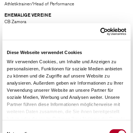
Athletiktrainer/Head of Performance
EHEMALIGE VEREINE
TRAINER
CB Zamora
Fibwi Palma
Rostock Seawolves
OFFICE
ALBA Berlin
CD Atlético Baleares
Diese Webseite verwendet Cookies
QUALIFIKATIONEN
TRAININGSZENTRUM
Wir verwenden Cookies, um Inhalte und Anzeigen zu
MSc, CSCS, CISN
personalisieren, Funktionen für soziale Medien anbieten
zu können und die Zugriffe auf unsere Website zu
ANFAHRT
analysieren. Außerdem geben wir Informationen zu Ihrer
Verwendung unserer Website an unsere Partner für
soziale Medien, Werbung und Analysen weiter. Unsere
TICKETSHOP
Partner führen diese Informationen möglicherweise mit
weiteren Daten zusammen, die Sie ihnen bereitgestellt
haben oder die sie im Rahmen Ihrer Nutzung der Dienste
MITGLIEDSCHAFT
gesammelt haben.
Einwilligungsauswahl