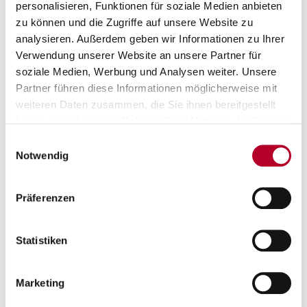
personalisieren, Funktionen für soziale Medien anbieten
zu können und die Zugriffe auf unsere Website zu
AM SAMSTAG UM 18 UHR GEGEN
OBERHACHING
analysieren. Außerdem geben wir Informationen zu Ihrer
Verwendung unserer Website an unsere Partner für
In der vergangenen Spielzeit platzte der Knoten
soziale Medien, Werbung und Analysen weiter. Unsere
bei der VR-Bank Würzburg Baskets Akademie am
Partner führen diese Informationen möglicherweise mit
7. Spieltag der BARMER 2. Basketball Bundesliga
weiteren Daten zusammen, die Sie ihnen bereitgestellt
ProB mit einem…
haben oder die sie im Rahmen Ihrer Nutzung der Dienste
gesammelt haben.
Einwilligungsauswahl
Notwendig
Präferenzen
Statistiken
Marketing